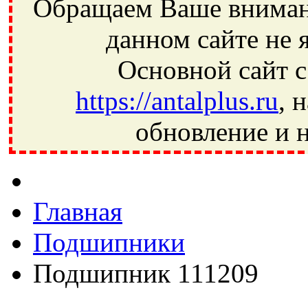
Обращаем Ваше внимани
данном сайте не 
Основной сайт с
https://antalplus.ru
, 
обновление и н
Фрязино, Антал+, плюс, Свердловский, Загорянский, Юбилей
Ивантеевка, подшипники, пневматика, метизы, техника, сваро
CRAFT, СПЗ-4, NECTECH, KG, LQY, DPI, BSN, SPZ, РФ, BMZ,
Главная
Подшипники
Подшипник 111209