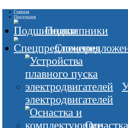
Главная
Продукция
Подшипники
Спецпредложе
У
электродвигателей
Оснастк