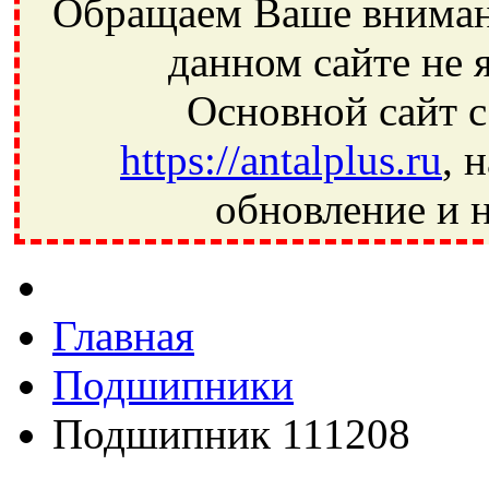
Обращаем Ваше внимани
данном сайте не 
Основной сайт с
https://antalplus.ru
, 
обновление и н
Фрязино, Антал+, плюс, Свердловский, Загорянский, Юбилей
Ивантеевка, подшипники, пневматика, метизы, техника, сваро
CRAFT, СПЗ-4, NECTECH, KG, LQY, DPI, BSN, SPZ, РФ, BMZ,
Главная
Подшипники
Подшипник 111208