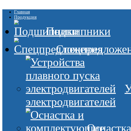
Главная
Продукция
Подшипники
Спецпредложе
У
электродвигателей
Оснастк