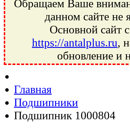
Обращаем Ваше внимани
данном сайте не 
Основной сайт с
https://antalplus.ru
, 
обновление и н
Фрязино, Антал+, плюс, Свердловский, Загорянский, Юбилей
Ивантеевка, подшипники, пневматика, метизы, техника, сваро
CRAFT, СПЗ-4, NECTECH, KG, LQY, DPI, BSN, SPZ, РФ, BMZ,
Главная
Подшипники
Подшипник 1000804