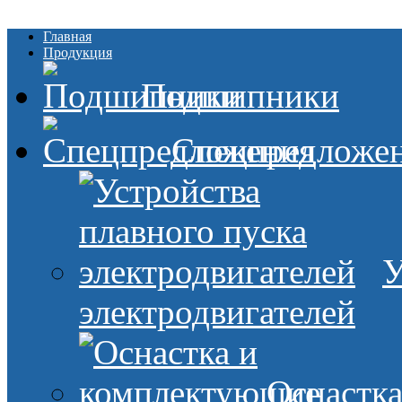
Главная
Продукция
Подшипники
Спецпредложе
У
электродвигателей
Оснастк