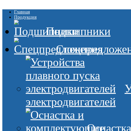
Главная
Продукция
Подшипники
Спецпредложе
У
электродвигателей
Оснастк