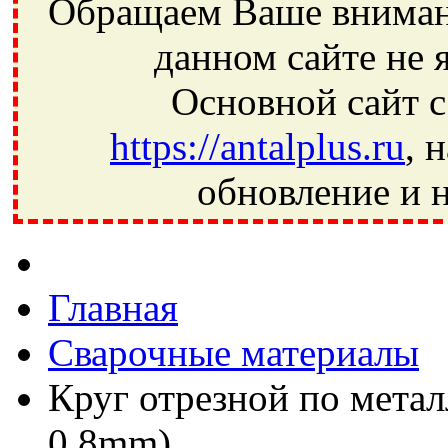
Обращаем Ваше внимани
данном сайте не 
Основной сайт с
https://antalplus.ru
, 
обновление и н
Фрязино, Антал+, плюс, Свердловский, Загорянский, Юбилей
Ивантеевка, подшипники, пневматика, метизы, техника, сваро
CRAFT, СПЗ-4, NECTECH, KG, LQY, DPI, BSN, SPZ, РФ, BMZ,
Главная
Сварочные материалы
Круг отрезной по мета
0,8mm)