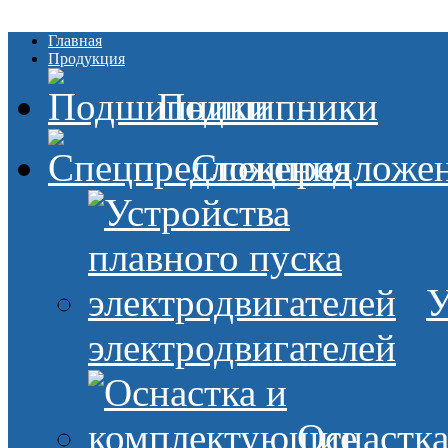
Главная
Продукция
Подшипники
Спецпредложе
У
электродвигателей
Оснастк