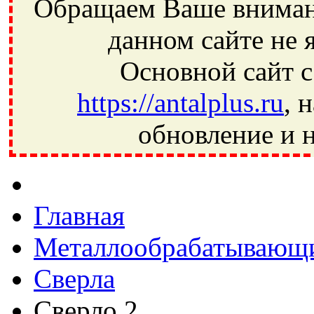
Обращаем Ваше внимани
данном сайте не 
Основной сайт с
https://antalplus.ru
, 
обновление и н
Фрязино, Антал+, плюс, Свердловский, Загорянский, Юбилей
Ивантеевка, подшипники, пневматика, метизы, техника, сваро
CRAFT, СПЗ-4, NECTECH, KG, LQY, DPI, BSN, SPZ, РФ, BMZ,
Главная
Металлообрабатывающи
Сверла
Сверло 2