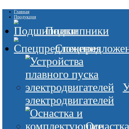
Главная
Продукция
Подшипники
Спецпредложе
У
электродвигателей
Оснастк