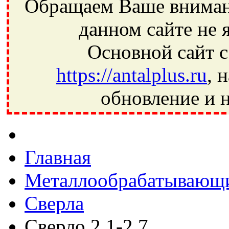
Обращаем Ваше внимани
данном сайте не 
Основной сайт с
https://antalplus.ru
, 
обновление и н
Фрязино, Антал+, плюс, Свердловский, Загорянский, Юбилей
Ивантеевка, подшипники, пневматика, метизы, техника, сваро
CRAFT, СПЗ-4, NECTECH, KG, LQY, DPI, BSN, SPZ, РФ, BMZ,
Главная
Металлообрабатывающи
Сверла
Сверло 2,1-2,7