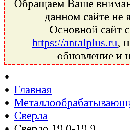
Обращаем Ваше внимани
данном сайте не 
Основной сайт с
https://antalplus.ru
, 
обновление и н
Фрязино, Антал+, плюс, Свердловский, Загорянский, Юбилей
Ивантеевка, подшипники, пневматика, метизы, техника, сваро
CRAFT, СПЗ-4, NECTECH, KG, LQY, DPI, BSN, SPZ, РФ, BMZ,
Главная
Металлообрабатывающи
Сверла
Сверло 19,0-19,9