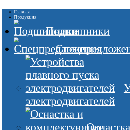
Главная
Продукция
Подшипники
Спецпредложе
У
электродвигателей
Оснастк