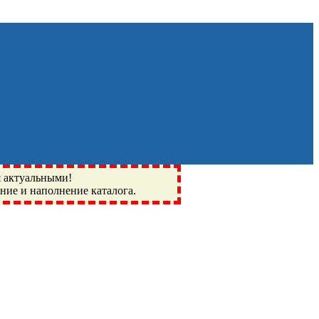
я актуальными!
ение и наполнение каталога.
Монино, Ивантеевка, подшипники, пневматика, метизы,
I, BSN, SPZ, РФ, BMZ, ХАРП, CX, РОЛТОМ, APZ, FBJ, KYK,