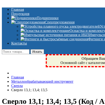
Главная
Продукция
Подшипники
Спецпредложения
Ус
Оснастка и комплек
Импульсн
Фитинги и
Контакты
Обращаем Ваше
Основной сайт с каталогом
Фрязино, Антал+, плюс, Свердловский, Загорянский, Юбилейн
Главная
техника, сварочные аппараты, NIS, NSK, JED, KPT, NXZ, Г
Металлообрабатывающий инструмент
NTN, SKF, купить, заказать
Сверла
Сверло 13,1; 13,4; 13,5
Сверло 13,1; 13,4; 13,5
(Код / 