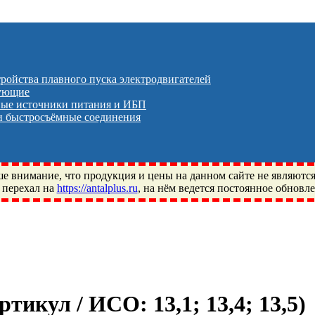
тройства плавного пуска электродвигателей
тующие
ые источники питания и ИБП
 быстросъёмные соединения
 внимание, что продукция и цены на данном сайте не являютс
 перехал на
https://antalplus.ru
, на нём ведется постоянное обновл
ый, Щелково, Москва, Пушкино, Королёв, Балашиха, Фряново, 
ПЗ, Neutral, WHX, ZWZ, CRAFT, СПЗ-4, NECTECH, KG, LQY, DP
Артикул / ИСО:
13,1; 13,4; 13,5
)