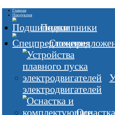
Главная
Продукция
Подшипники
Спецпредложе
У
электродвигателей
Оснастк