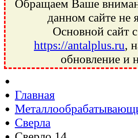
Обращаем Ваше внимани
данном сайте не 
Основной сайт с
https://antalplus.ru
, 
обновление и н
Фрязино, Антал+, плюс, Свердловский, Загорянский, Юбилей
Ивантеевка, подшипники, пневматика, метизы, техника, сваро
CRAFT, СПЗ-4, NECTECH, KG, LQY, DPI, BSN, SPZ, РФ, BMZ,
Главная
Металлообрабатывающи
Сверла
Сверло 14