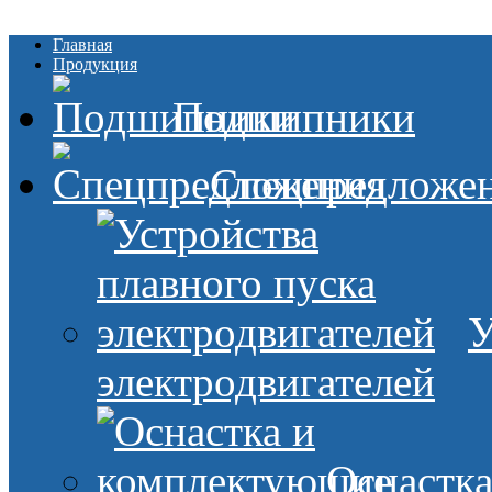
Главная
Продукция
Подшипники
Спецпредложе
У
электродвигателей
Оснастк