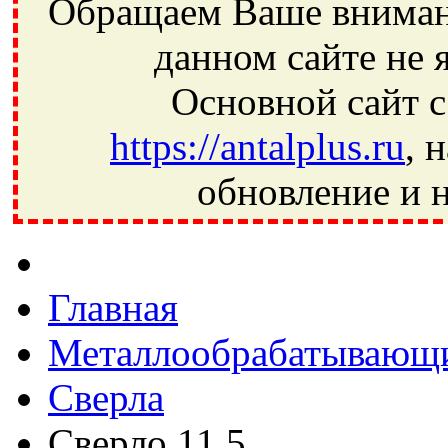
Обращаем Ваше внимани
данном сайте не 
Основной сайт с
https://antalplus.ru
, 
обновление и н
Фрязино, Антал+, плюс, Свердловский, Загорянский, Юбилей
Ивантеевка, подшипники, пневматика, метизы, техника, сваро
CRAFT, СПЗ-4, NECTECH, KG, LQY, DPI, BSN, SPZ, РФ, BMZ,
Главная
Металлообрабатывающи
Сверла
Сверло 11,5