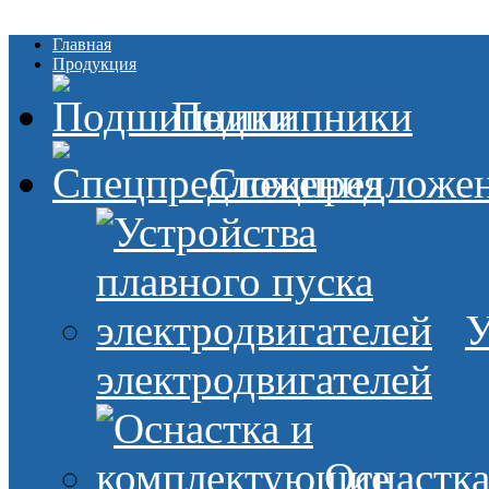
Главная
Продукция
Подшипники
Спецпредложе
У
электродвигателей
Оснастк