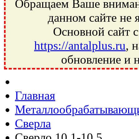
Обращаем Ваше внимани
данном сайте не 
Основной сайт с
https://antalplus.ru
, 
обновление и н
Фрязино, Антал+, плюс, Свердловский, Загорянский, Юбилей
Ивантеевка, подшипники, пневматика, метизы, техника, сваро
CRAFT, СПЗ-4, NECTECH, KG, LQY, DPI, BSN, SPZ, РФ, BMZ,
Главная
Металлообрабатывающи
Сверла
Сверло 10,1-10,5