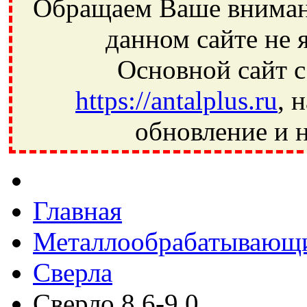
Обращаем Ваше внимани
данном сайте не 
Основной сайт с
https://antalplus.ru
, 
обновление и н
Фрязино, Антал+, плюс, Свердловский, Загорянский, Юбилей
Ивантеевка, подшипники, пневматика, метизы, техника, сваро
CRAFT, СПЗ-4, NECTECH, KG, LQY, DPI, BSN, SPZ, РФ, BMZ,
Главная
Металлообрабатывающи
Сверла
Сверло 8,6-9,0