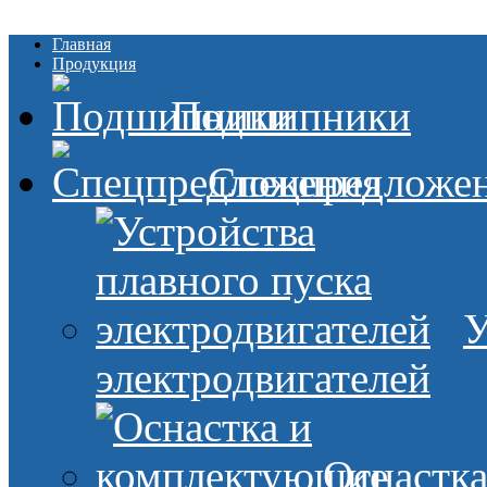
Главная
Продукция
Подшипники
Спецпредложе
У
электродвигателей
Оснастк