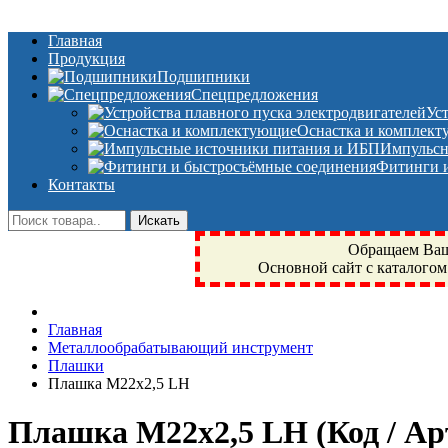
Главная
Продукция
Подшипники
Спецпредложения
Ус
Оснастка и комплек
Импульсн
Фитинги и
Контакты
Обращаем Ваше
Основной сайт с каталогом
Фрязино, Антал+, плюс, Свердловский, Загорянский, Юбилейн
Главная
техника, сварочные аппараты, NIS, NSK, JED, KPT, NXZ, Г
Металлообрабатывающий инструмент
NTN, SKF, купить, заказать
Плашки
Плашка М22x2,5 LH
Плашка М22x2,5 LH
(Код / А