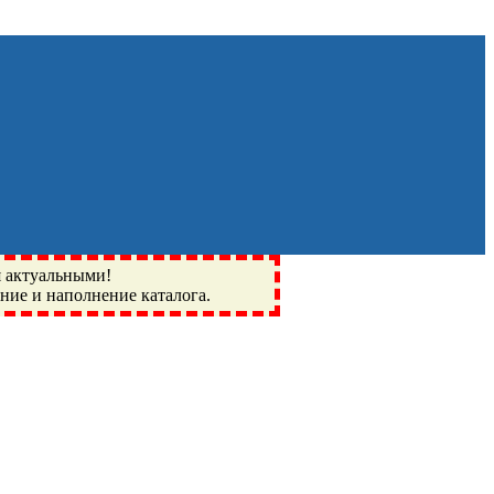
я актуальными!
ение и наполнение каталога.
Монино, Ивантеевка, подшипники, пневматика, метизы,
I, BSN, SPZ, РФ, BMZ, ХАРП, CX, РОЛТОМ, APZ, FBJ, KYK,