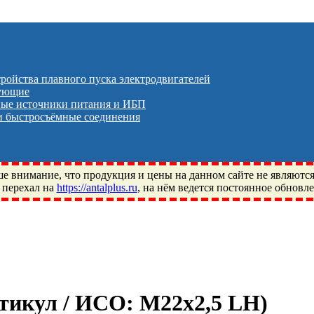
тройства плавного пуска электродвигателей
тующие
ые источники питания и ИБП
 быстросъёмные соединения
 внимание, что продукция и цены на данном сайте не являютс
 перехал на
https://antalplus.ru
, на нём ведется постоянное обновл
ый, Щелково, Москва, Пушкино, Королёв, Балашиха, Фряново, 
ПЗ, Neutral, WHX, ZWZ, CRAFT, СПЗ-4, NECTECH, KG, LQY, DP
ртикул / ИСО:
М22x2,5 LH
)