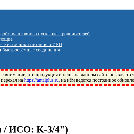
тройства плавного пуска электродвигателей
тующие
ые источники питания и ИБП
 быстросъёмные соединения
 внимание, что продукция и цены на данном сайте не являютс
 перехал на
https://antalplus.ru
, на нём ведется постоянное обновл
ый, Щелково, Москва, Пушкино, Королёв, Балашиха, Фряново, 
ПЗ, Neutral, WHX, ZWZ, CRAFT, СПЗ-4, NECTECH, KG, LQY, DP
л / ИСО:
K-3/4"
)