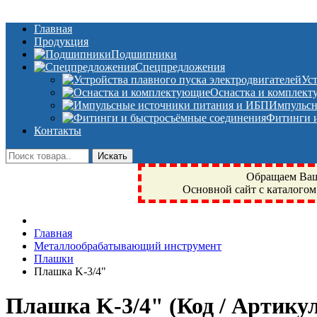
Главная
Продукция
Подшипники
Спецпредложения
Ус
Оснастка и комплек
Импульсн
Фитинги и
Контакты
Обращаем Ваше
Основной сайт с каталогом
Фрязино, Антал+, плюс, Свердловский, Загорянский, Юбилейн
Главная
техника, сварочные аппараты, NIS, NSK, JED, KPT, NXZ, Г
Металлообрабатывающий инструмент
NTN, SKF, купить, заказать
Плашки
Плашка K-3/4"
Плашка K-3/4"
(Код / Артику