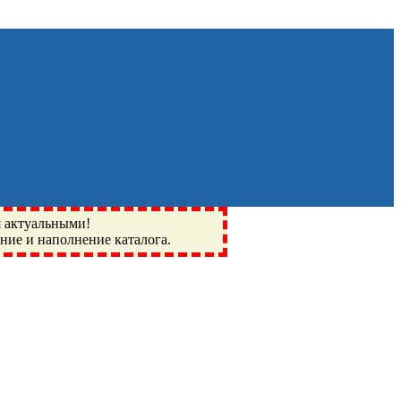
я актуальными!
ение и наполнение каталога.
Монино, Ивантеевка, подшипники, пневматика, метизы,
I, BSN, SPZ, РФ, BMZ, ХАРП, CX, РОЛТОМ, APZ, FBJ, KYK,