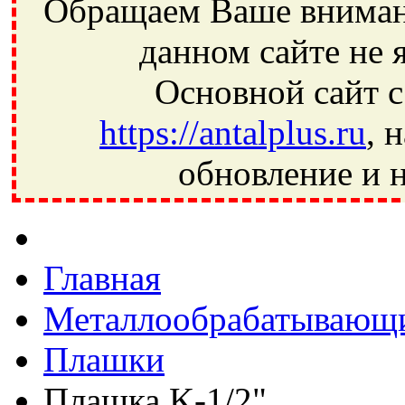
Обращаем Ваше внимани
данном сайте не 
Основной сайт с
https://antalplus.ru
, 
обновление и н
Фрязино, Антал+, плюс, Свердловский, Загорянский, Юбилей
Ивантеевка, подшипники, пневматика, метизы, техника, сваро
CRAFT, СПЗ-4, NECTECH, KG, LQY, DPI, BSN, SPZ, РФ, BMZ,
Главная
Металлообрабатывающи
Плашки
Плашка K-1/2"