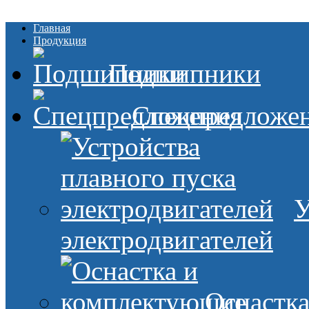
Главная
Продукция
Подшипники
Спецпредложе
У
электродвигателей
Оснастк