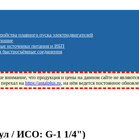
тройства плавного пуска электродвигателей
тующие
ые источники питания и ИБП
 быстросъёмные соединения
 внимание, что продукция и цены на данном сайте не являютс
 перехал на
https://antalplus.ru
, на нём ведется постоянное обновл
ый, Щелково, Москва, Пушкино, Королёв, Балашиха, Фряново, 
ПЗ, Neutral, WHX, ZWZ, CRAFT, СПЗ-4, NECTECH, KG, LQY, DP
кул / ИСО:
G-1 1/4"
)