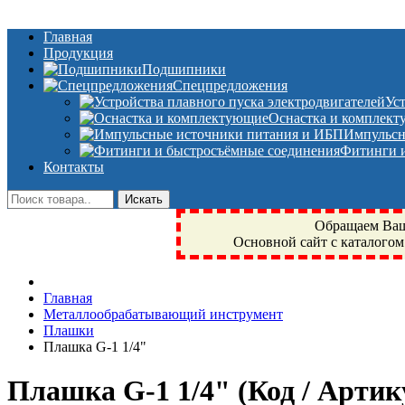
Главная
Продукция
Подшипники
Спецпредложения
Ус
Оснастка и комплек
Импульсн
Фитинги и
Контакты
Обращаем Ваше
Основной сайт с каталогом
Фрязино, Антал+, плюс, Свердловский, Загорянский, Юбилейн
Главная
техника, сварочные аппараты, NIS, NSK, JED, KPT, NXZ, Г
Металлообрабатывающий инструмент
NTN, SKF, купить, заказать
Плашки
Плашка G-1 1/4"
Плашка G-1 1/4"
(Код / Арти