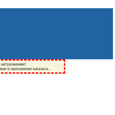
я актуальными!
ение и наполнение каталога.
Монино, Ивантеевка, подшипники, пневматика, метизы,
I, BSN, SPZ, РФ, BMZ, ХАРП, CX, РОЛТОМ, APZ, FBJ, KYK,