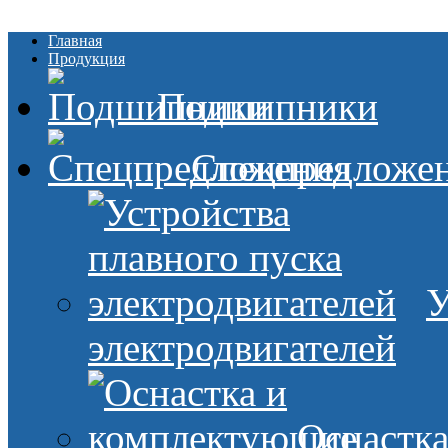
Главная
Продукция
Подшипники
Спецпредложе
У
электродвигателей
Оснастк