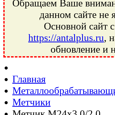
Обращаем Ваше внимани
данном сайте не 
Основной сайт с
https://antalplus.ru
, 
обновление и н
Фрязино, Антал+, плюс, Свердловский, Загорянский, Юбилей
Ивантеевка, подшипники, пневматика, метизы, техника, сваро
CRAFT, СПЗ-4, NECTECH, KG, LQY, DPI, BSN, SPZ, РФ, BMZ,
Главная
Металлообрабатывающи
Метчики
Метчик М24х3,0/2,0