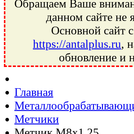
Обращаем Ваше внимани
данном сайте не 
Основной сайт с
https://antalplus.ru
, 
обновление и н
Фрязино, Антал+, плюс, Свердловский, Загорянский, Юбилей
Ивантеевка, подшипники, пневматика, метизы, техника, сваро
CRAFT, СПЗ-4, NECTECH, KG, LQY, DPI, BSN, SPZ, РФ, BMZ,
Главная
Металлообрабатывающи
Метчики
Метчик М8х1,25