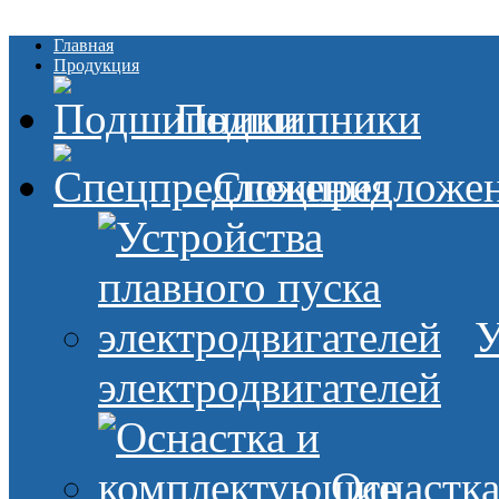
Главная
Продукция
Подшипники
Спецпредложе
У
электродвигателей
Оснастк