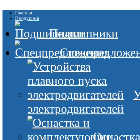
Главная
Продукция
Подшипники
Спецпредложе
У
электродвигателей
Оснастк