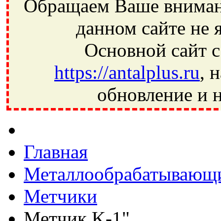
Обращаем Ваше внимани
данном сайте не 
Основной сайт с
https://antalplus.ru
, 
обновление и н
Фрязино, Антал+, плюс, Свердловский, Загорянский, Юбилей
Ивантеевка, подшипники, пневматика, метизы, техника, сваро
CRAFT, СПЗ-4, NECTECH, KG, LQY, DPI, BSN, SPZ, РФ, BMZ,
Главная
Металлообрабатывающи
Метчики
Метчик K-1"