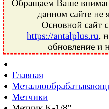
Обращаем Ваше внимани
данном сайте не 
Основной сайт с
https://antalplus.ru
, 
обновление и н
Фрязино, Антал+, плюс, Свердловский, Загорянский, Юбилей
Ивантеевка, подшипники, пневматика, метизы, техника, сваро
CRAFT, СПЗ-4, NECTECH, KG, LQY, DPI, BSN, SPZ, РФ, BMZ,
Главная
Металлообрабатывающи
Метчики
Метчик K-1/8"