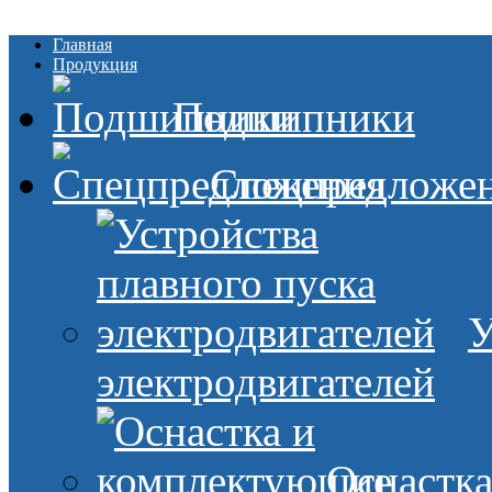
Главная
Продукция
Подшипники
Спецпредложе
У
электродвигателей
Оснастк