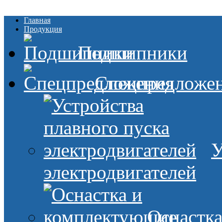
Главная
Продукция
Подшипники
Спецпредложе
У
электродвигателей
Оснастк