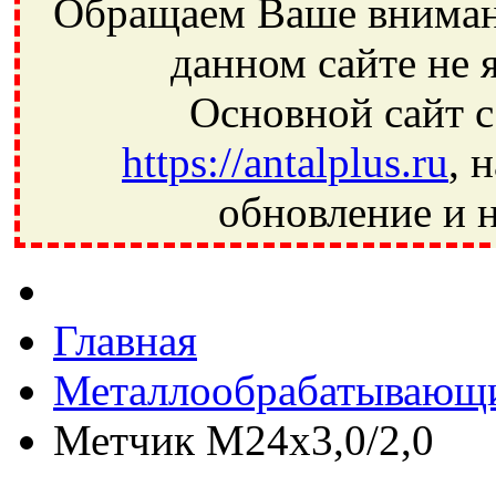
Обращаем Ваше внимани
данном сайте не 
Основной сайт с
https://antalplus.ru
, 
обновление и н
Фрязино, Антал+, плюс, Свердловский, Загорянский, Юбилей
Ивантеевка, подшипники, пневматика, метизы, техника, сваро
CRAFT, СПЗ-4, NECTECH, KG, LQY, DPI, BSN, SPZ, РФ, BMZ,
Главная
Металлообрабатывающи
Метчик М24х3,0/2,0