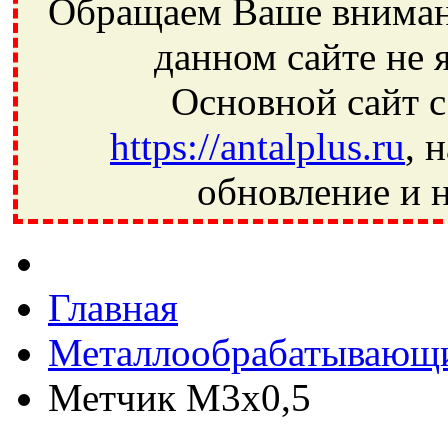
Обращаем Ваше внимани
данном сайте не 
Основной сайт с
https://antalplus.ru
, 
обновление и н
Фрязино, Антал+, плюс, Свердловский, Загорянский, Юбилей
Ивантеевка, подшипники, пневматика, метизы, техника, сваро
CRAFT, СПЗ-4, NECTECH, KG, LQY, DPI, BSN, SPZ, РФ, BMZ,
Главная
Металлообрабатывающи
Метчик М3х0,5