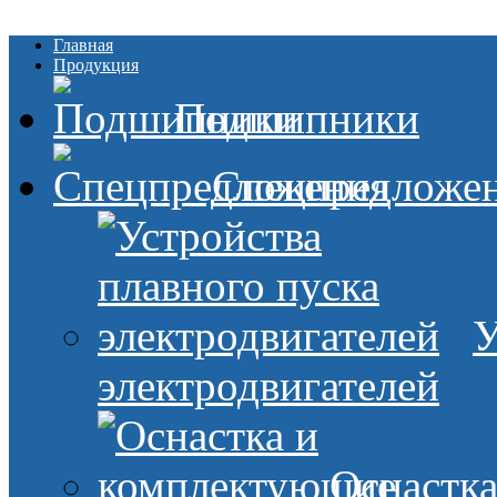
Главная
Продукция
Подшипники
Спецпредложе
У
электродвигателей
Оснастк