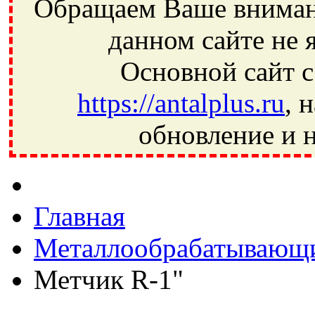
Обращаем Ваше внимани
данном сайте не 
Основной сайт с
https://antalplus.ru
, 
обновление и н
Фрязино, Антал+, плюс, Свердловский, Загорянский, Юбилей
Ивантеевка, подшипники, пневматика, метизы, техника, сваро
CRAFT, СПЗ-4, NECTECH, KG, LQY, DPI, BSN, SPZ, РФ, BMZ,
Главная
Металлообрабатывающи
Метчик R-1"