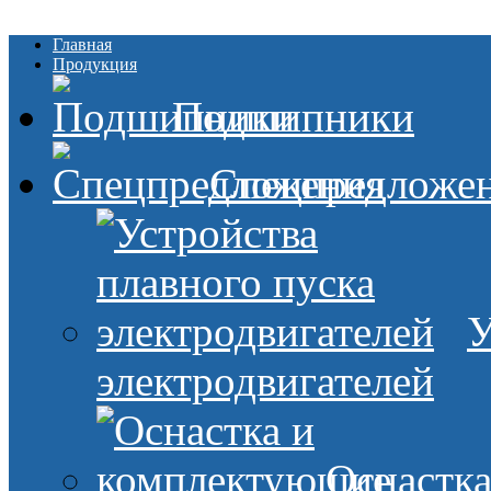
Главная
Продукция
Подшипники
Спецпредложе
У
электродвигателей
Оснастк