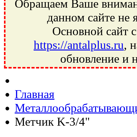
Обращаем Ваше внимани
данном сайте не 
Основной сайт с
https://antalplus.ru
, 
обновление и н
Фрязино, Антал+, плюс, Свердловский, Загорянский, Юбилей
Ивантеевка, подшипники, пневматика, метизы, техника, сваро
CRAFT, СПЗ-4, NECTECH, KG, LQY, DPI, BSN, SPZ, РФ, BMZ,
Главная
Металлообрабатывающи
Метчик K-3/4"