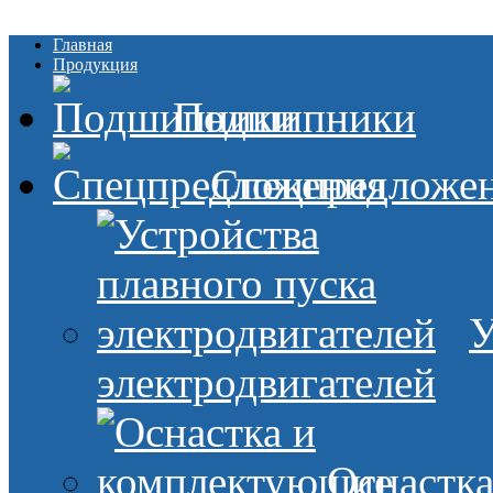
Главная
Продукция
Подшипники
Спецпредложе
У
электродвигателей
Оснастк