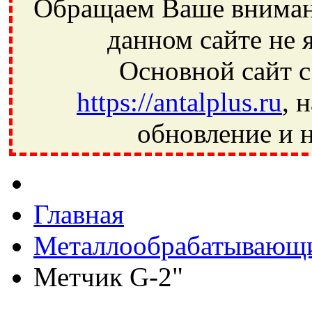
Обращаем Ваше внимани
данном сайте не 
Основной сайт с
https://antalplus.ru
, 
обновление и н
Фрязино, Антал+, плюс, Свердловский, Загорянский, Юбилей
Ивантеевка, подшипники, пневматика, метизы, техника, сваро
CRAFT, СПЗ-4, NECTECH, KG, LQY, DPI, BSN, SPZ, РФ, BMZ,
Главная
Металлообрабатывающи
Метчик G-2"