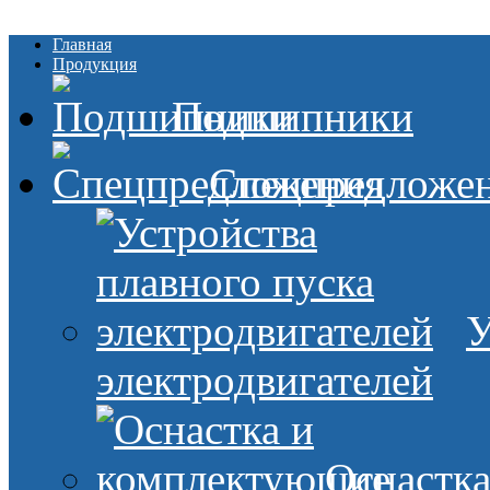
Главная
Продукция
Подшипники
Спецпредложе
У
электродвигателей
Оснастк