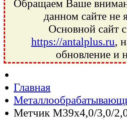
Обращаем Ваше внимани
данном сайте не 
Основной сайт с
https://antalplus.ru
, 
обновление и н
Фрязино, Антал+, плюс, Свердловский, Загорянский, Юбилей
Ивантеевка, подшипники, пневматика, метизы, техника, сваро
CRAFT, СПЗ-4, NECTECH, KG, LQY, DPI, BSN, SPZ, РФ, BMZ,
Главная
Металлообрабатывающи
Метчик М39х4,0/3,0/2,0