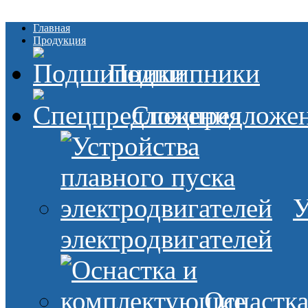
Главная
Продукция
Подшипники
Спецпредложе
У
электродвигателей
Оснастк