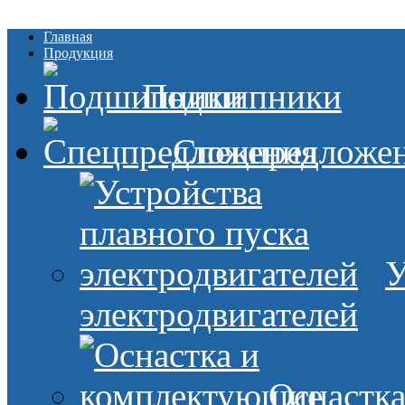
Главная
Продукция
Подшипники
Спецпредложе
У
электродвигателей
Оснастк