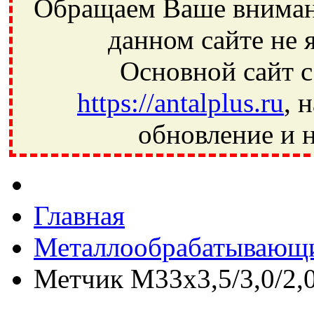
Обращаем Ваше внимани
данном сайте не 
Основной сайт с
https://antalplus.ru
, 
обновление и н
Фрязино, Антал+, плюс, Свердловский, Загорянский, Юбилей
Ивантеевка, подшипники, пневматика, метизы, техника, сваро
CRAFT, СПЗ-4, NECTECH, KG, LQY, DPI, BSN, SPZ, РФ, BMZ,
Главная
Металлообрабатывающи
Метчик М33х3,5/3,0/2,0