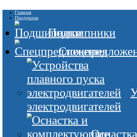
Главная
Продукция
Подшипники
Спецпредложе
У
электродвигателей
Оснастк