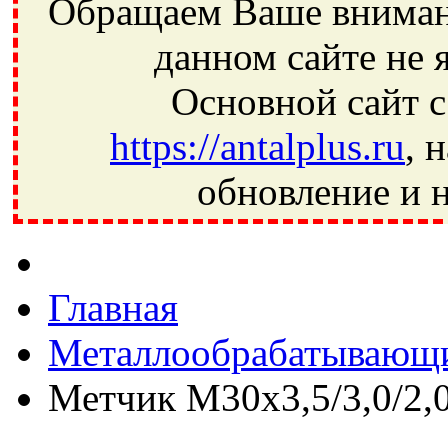
Обращаем Ваше внимани
данном сайте не 
Основной сайт с
https://antalplus.ru
, 
обновление и н
Фрязино, Антал+, плюс, Свердловский, Загорянский, Юбилей
Ивантеевка, подшипники, пневматика, метизы, техника, сваро
CRAFT, СПЗ-4, NECTECH, KG, LQY, DPI, BSN, SPZ, РФ, BMZ,
Главная
Металлообрабатывающи
Метчик М30х3,5/3,0/2,0