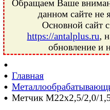
Обращаем Ваше внимани
данном сайте не 
Основной сайт с
https://antalplus.ru
, 
обновление и н
Фрязино, Антал+, плюс, Свердловский, Загорянский, Юбилей
Ивантеевка, подшипники, пневматика, метизы, техника, сваро
CRAFT, СПЗ-4, NECTECH, KG, LQY, DPI, BSN, SPZ, РФ, BMZ,
Главная
Металлообрабатывающи
Метчик М22х2,5/2,0/1,5