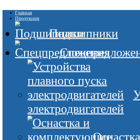
Главная
Продукция
Подшипники
Спецпредложе
У
электродвигателей
Оснастк