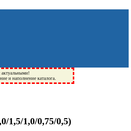
я актуальными!
ение и наполнение каталога.
Монино, Ивантеевка, подшипники, пневматика, метизы,
I, BSN, SPZ, РФ, BMZ, ХАРП, CX, РОЛТОМ, APZ, FBJ, KYK,
/1,5/1,0/0,75/0,5
)