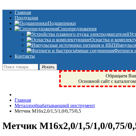
Главная
Продукция
Подшипники
Спецпредложения
Ус
Оснастка и комплек
Импульсн
Фитинги и
Контакты
Обращаем Ваше
Основной сайт с каталогом
Фрязино, Антал+, плюс, Свердловский, Загорянский, Юбилейн
Главная
техника, сварочные аппараты, NIS, NSK, JED, KPT, NXZ, Г
Металлообрабатывающий инструмент
NTN, SKF, купить, заказать
Метчик М16х2,0/1,5/1,0/0,75/0,5
Метчик М16х2,0/1,5/1,0/0,75/0