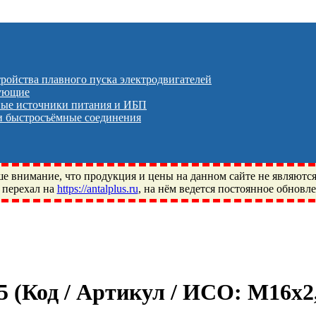
тройства плавного пуска электродвигателей
тующие
ые источники питания и ИБП
 быстросъёмные соединения
 внимание, что продукция и цены на данном сайте не являютс
 перехал на
https://antalplus.ru
, на нём ведется постоянное обновл
ый, Щелково, Москва, Пушкино, Королёв, Балашиха, Фряново, 
ПЗ, Neutral, WHX, ZWZ, CRAFT, СПЗ-4, NECTECH, KG, LQY, DP
,5
(Код / Артикул / ИСО:
М16х2,0