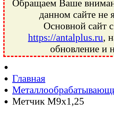
Обращаем Ваше внимани
данном сайте не 
Основной сайт с
https://antalplus.ru
, 
обновление и н
Фрязино, Антал+, плюс, Свердловский, Загорянский, Юбилей
Ивантеевка, подшипники, пневматика, метизы, техника, сваро
CRAFT, СПЗ-4, NECTECH, KG, LQY, DPI, BSN, SPZ, РФ, BMZ,
Главная
Металлообрабатывающи
Метчик М9х1,25