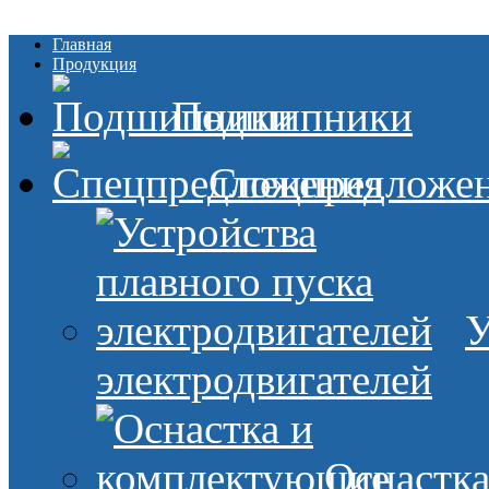
Главная
Продукция
Подшипники
Спецпредложе
У
электродвигателей
Оснастк