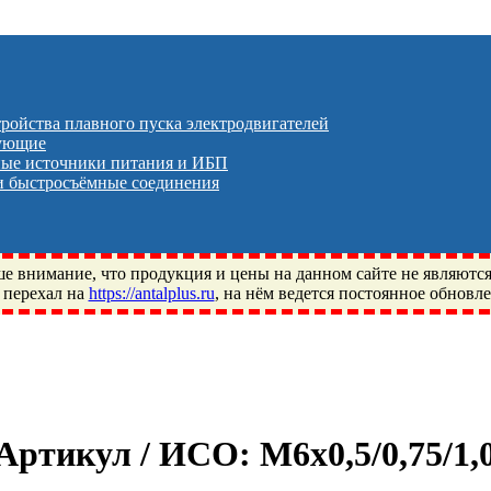
тройства плавного пуска электродвигателей
тующие
ые источники питания и ИБП
 быстросъёмные соединения
 внимание, что продукция и цены на данном сайте не являютс
 перехал на
https://antalplus.ru
, на нём ведется постоянное обновл
ый, Щелково, Москва, Пушкино, Королёв, Балашиха, Фряново, 
ПЗ, Neutral, WHX, ZWZ, CRAFT, СПЗ-4, NECTECH, KG, LQY, DP
/ Артикул / ИСО:
M6x0,5/0,75/1,