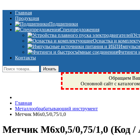
Главная
Продукция
Подшипники
Спецпредложения
Ус
Оснастка и комплек
Импульсн
Фитинги и
Контакты
Обращаем Ваше
Основной сайт с каталогом
Фрязино, Антал+, плюс, Свердловский, Загорянский, Юбилейн
Главная
техника, сварочные аппараты, NIS, NSK, JED, KPT, NXZ, Г
Металлообрабатывающий инструмент
NTN, SKF, купить, заказать
Метчик M6x0,5/0,75/1,0
Метчик M6x0,5/0,75/1,0
(Код 