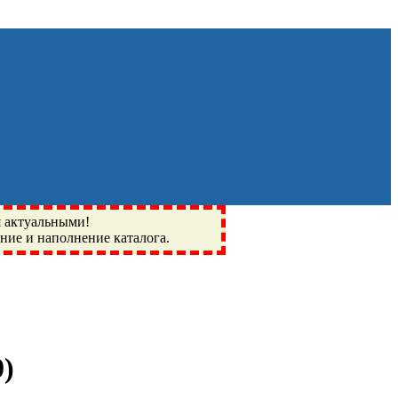
я актуальными!
ение и наполнение каталога.
Монино, Ивантеевка, подшипники, пневматика, метизы,
I, BSN, SPZ, РФ, BMZ, ХАРП, CX, РОЛТОМ, APZ, FBJ, KYK,
0
)